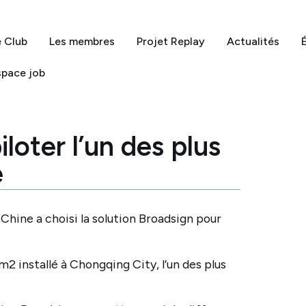
e Club
Les membres
Projet Replay
Actualités
space job
loter l’un des plus
e
Chine a choisi la solution Broadsign pour
 installé à Chongqing City, l’un des plus